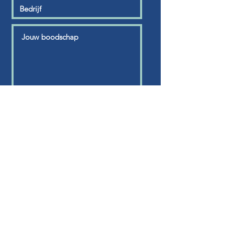
VERZEND
Loopbaancafé is een initiatief van
mtech+ LIMBURG
CONTACTGEGEVENS
Mtech+ Limburg
Wetenschapspark 35