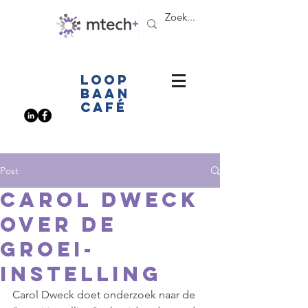
LOOP
BAAN
CAFé
Post
Carol Dweck
over de
groei-
instelling
Carol Dweck doet onderzoek naar de 