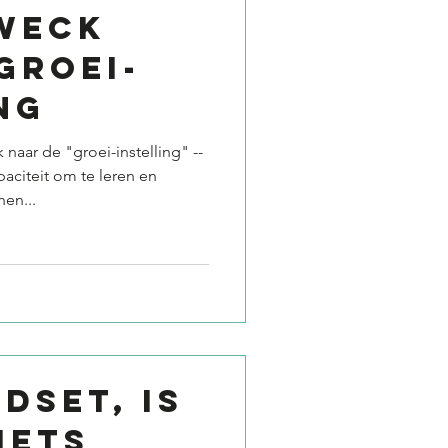
weck
groei-
ng
aar de "groei-instelling" --
aciteit om te leren en
en...
dset, is
iets