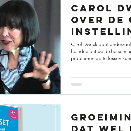
Carol D
over de 
instelli
Carol Dweck doet onderzoek n
het idee dat we de hersencap
problemen op te lossen kunn
Groeimin
dat wel 