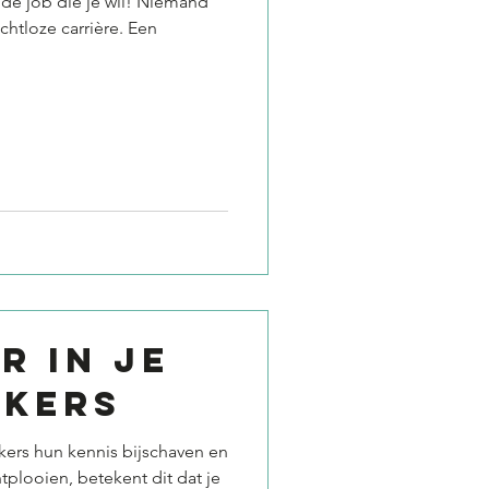
 de job die je wil! Niemand
ichtloze carrière. Een
R IN JE
KERS
kers hun kennis bijschaven en
plooien, betekent dit dat je