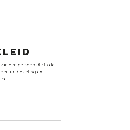
ELEID
 van een persoon die in de
iden tot bezieling en
s....