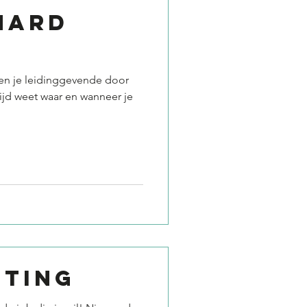
hard
 en je leidinggevende door
ijd weet waar en wanneer je
fting