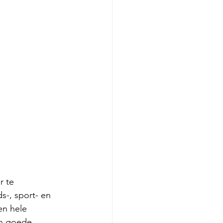
r te 
s-, sport- en 
en hele 
en goede 