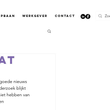
opbaan
Werkgever
CONTACT
at
?
t goede nieuws 
erzoek blijkt 
niet hebben van 
en 