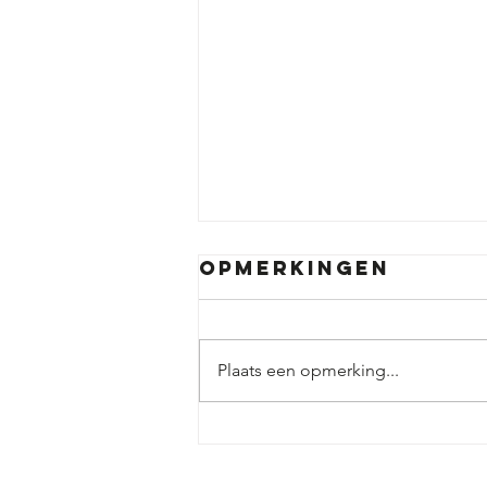
Opmerkingen
Plaats een opmerking...
Gezond hard
werken