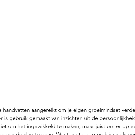
 de handvatten aangereikt om je eigen groeimindset verde
r is gebruik gemaakt van inzichten uit de persoonlijkheid
iet om het ingewikkeld te maken, maar juist om er op e
e aan de slag te gaan. Want, niets is zo praktisch als e