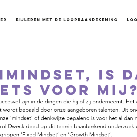
er
Bijleren met de loopbaanrekening
Lo
imindset, is d
iets voor mij
uccesvol zijn in de dingen die hij of zij onderneemt. He
et wordt bepaald door onze aangeboren talenten. Uit ond
onze ‘mindset’ of denkwijze bepalend is voor het al dan 
arol Dweck deed op dit terrein baanbrekend onderzoek 
grippen ‘Fixed Mindset’ en ‘Growth Mindset’.