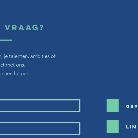
n vraag?
 je talenten, ambities of
ct met ons.
unnen helpen.
089
li